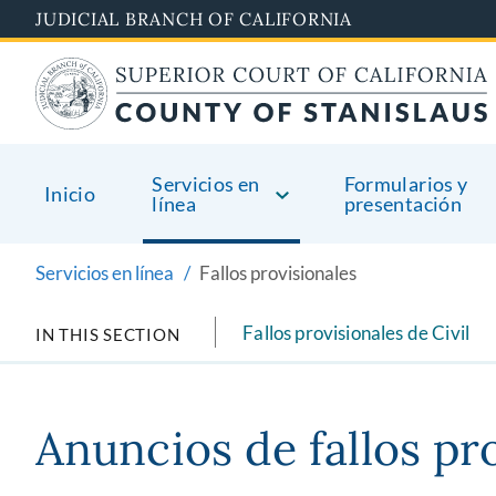
Skip
JUDICIAL BRANCH OF CALIFORNIA
to
main
content
Servicios en
Formularios y
Inicio
línea
presentación
Servicios en línea
Fallos provisionales
Fallos provisionales de Civil
IN THIS SECTION
Anuncios de fallos pr