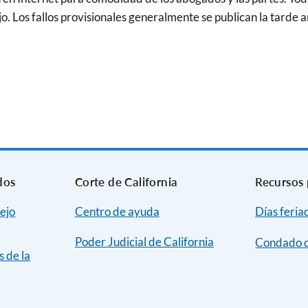
jo. Los fallos provisionales generalmente se publican la tarde 
dos
Corte de California
Recursos 
ejo
Centro de ayuda
Días feria
Poder Judicial de California
Condado d
s de la