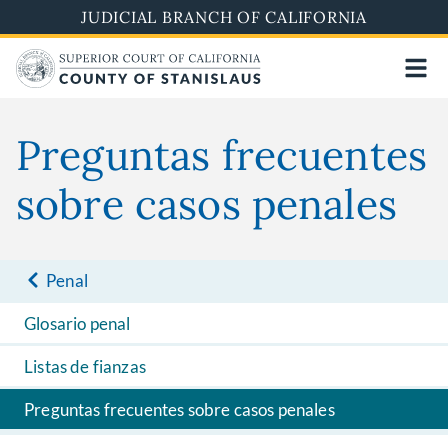
Skip
JUDICIAL BRANCH OF CALIFORNIA
to
main
content
Preguntas frecuentes
sobre casos penales
Penal
Glosario penal
Listas de fianzas
Preguntas frecuentes sobre casos penales